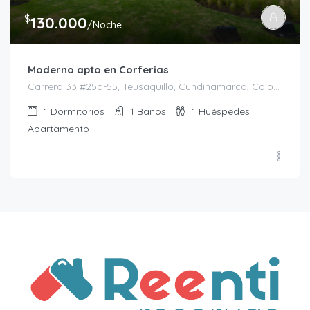
$
130.000
/Noche
Moderno apto en Corferias
Carrera 33 #25a-55, Teusaquillo, Cundinamarca, Colombia
1
Dormitorios
1
Baños
1
Huéspedes
Apartamento