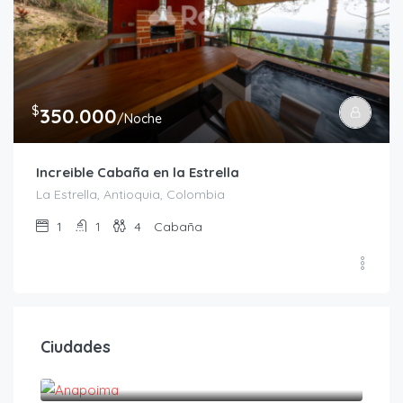
$
350.000
/Noche
Increible Cabaña en la Estrella
La Estrella, Antioquia, Colombia
1
1
4
Cabaña
Ciudades
Anapoima