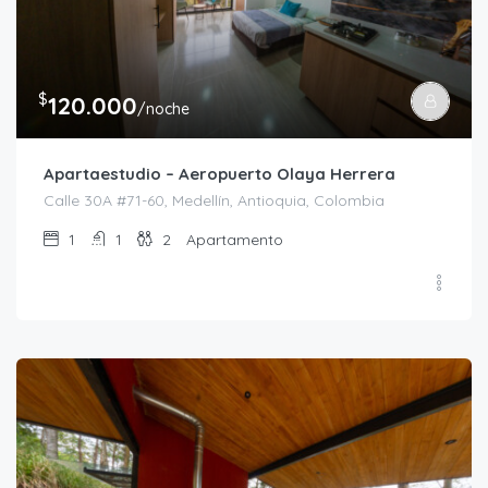
$
120.000
/noche
Apartaestudio – Aeropuerto Olaya Herrera
Calle 30A #71-60, Medellín, Antioquia, Colombia
1
1
2
Apartamento