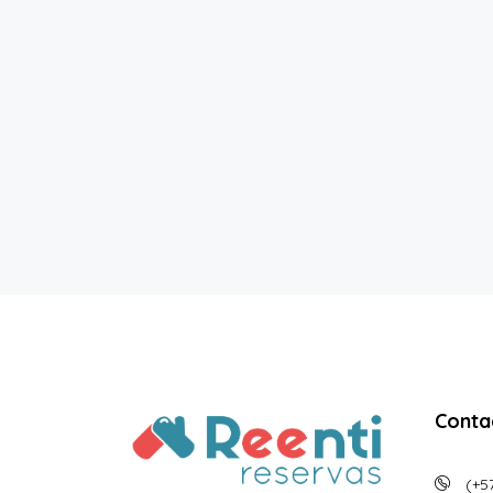
Conta
(+57