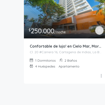
250.000
$
/noche
Confortable de lujo! en Cielo Mar, Morros
Cl. 20 #Carrera 16, Cartagena de Indias, La Boquilla, Provincia de Cartagena, Bolívar, Colombia
1
Dormitorios
2
Baños
4
Huéspedes
Apartamento