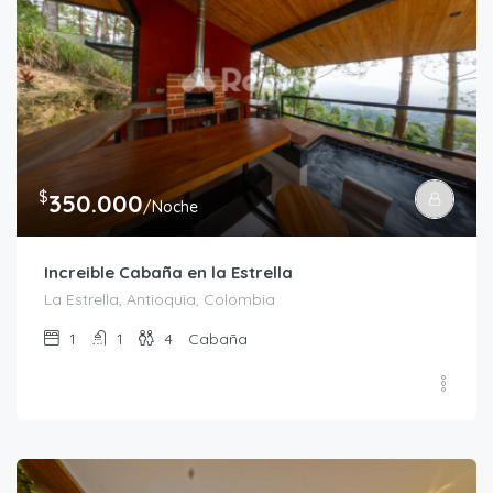
$
350.000
/Noche
Increible Cabaña en la Estrella
La Estrella, Antioquia, Colombia
1
1
4
Cabaña