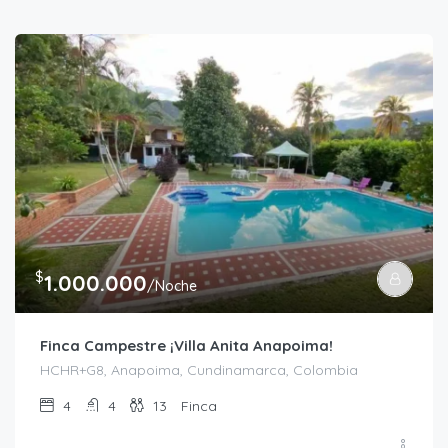
$
1.000.000
/Noche
Finca Campestre ¡Villa Anita Anapoima!
HCHR+G8, Anapoima, Cundinamarca, Colombia
4
4
13
Finca