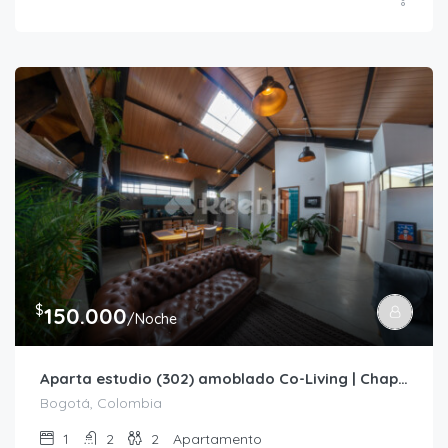
$
150.000
/Noche
Aparta estudio (302) amoblado Co-Living | Chapinero
Bogotá, Colombia
1
2
2
Apartamento