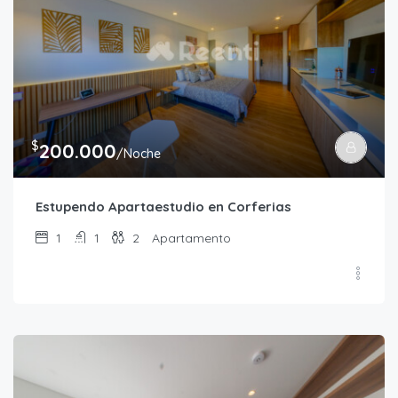
$
200.000
/Noche
Estupendo Apartaestudio en Corferias
1
1
2
Apartamento