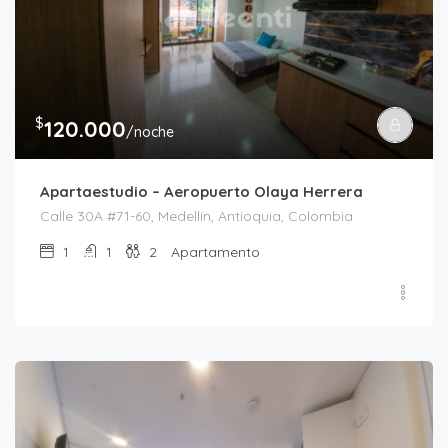
$
120.000
/noche
Apartaestudio – Aeropuerto Olaya Herrera
Calle 30A #71-60, Medellín, Antioquia, Colombia
1
1
2
Apartamento